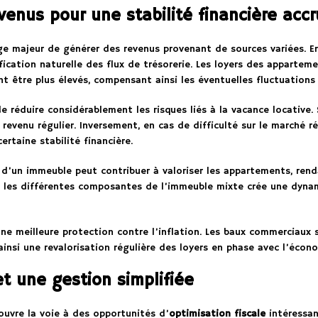
evenus pour une stabilité financière acc
e majeur de générer des revenus provenant de sources variées. 
ification naturelle des flux de trésorerie. Les loyers des apparte
 être plus élevés, compensant ainsi les éventuelles fluctuations 
 réduire considérablement les risques liés à la vacance locative. S
evenu régulier. Inversement, en cas de difficulté sur le marché r
ertaine stabilité financière.
d’un immeuble peut contribuer à valoriser les appartements, renda
e les différentes composantes de l’immeuble mixte crée une dynami
 une meilleure protection contre l’inflation. Les baux commerciaux
ainsi une revalorisation régulière des loyers en phase avec l’écon
et une gestion simplifiée
uvre la voie à des opportunités d’
optimisation fiscale
intéressan