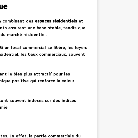
rue
En combinant des
espaces résidentiels
et
ments assurent une base stable, tandis que
du marché résidentiel.
i un local commercial se libère, les loyers
ésidentiel, les baux commerciaux, souvent
nt le bien plus attractif pour les
que positive qui renforce la valeur
 sont souvent indexés sur des indices
omie.
tes. En effet, la partie commerciale du