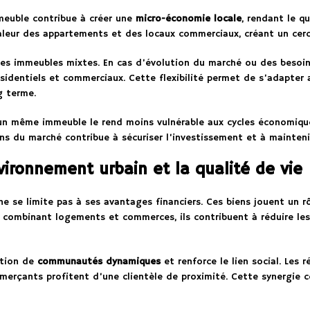
meuble contribue à créer une
micro-économie locale
, rendant le q
valeur des appartements et des locaux commerciaux, créant un cerc
es immeubles mixtes. En cas d’évolution du marché ou des besoins 
résidentiels et commerciaux. Cette flexibilité permet de s’adapte
g terme.
’un même immeuble le rend moins vulnérable aux cycles économiques
ons du marché contribue à sécuriser l’investissement et à mainteni
nvironnement urbain et la qualité de vie
e se limite pas à ses avantages financiers. Ces biens jouent un rô
n combinant logements et commerces, ils contribuent à réduire les
ation de
communautés dynamiques
et renforce le lien social. Les 
erçants profitent d’une clientèle de proximité. Cette synergie co