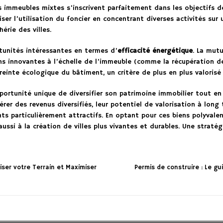
es immeubles mixtes s’inscrivent parfaitement dans les objectifs d
ser l’utilisation du foncier en concentrant diverses activités sur 
érie des villes.
rtunités intéressantes en termes d’
efficacité énergétique
. La mut
ns innovantes à l’échelle de l’immeuble (comme la récupération d
einte écologique du bâtiment, un critère de plus en plus valorisé 
ortunité unique de diversifier son patrimoine immobilier tout en
er des revenus diversifiés, leur potentiel de valorisation à long 
ts particulièrement attractifs. En optant pour ces biens polyvale
ussi à la création de villes plus vivantes et durables. Une strat
ser votre Terrain et Maximiser
Permis de construire : Le gu