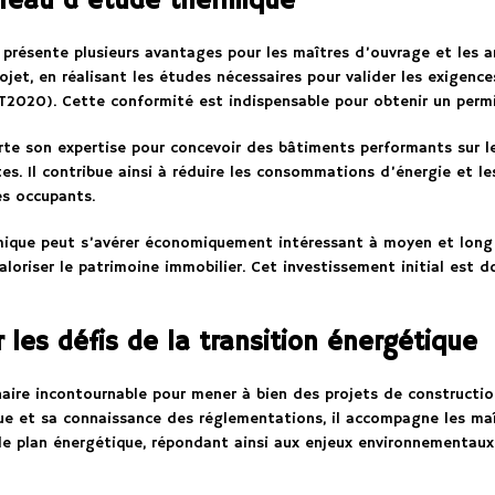
ureau d’étude thermique
présente plusieurs avantages pour les maîtres d’ouvrage et les ar
ojet, en réalisant les études nécessaires pour valider les exigen
T2020). Cette conformité est indispensable pour obtenir un permi
rte son expertise pour concevoir des bâtiments performants sur l
s. Il contribue ainsi à réduire les consommations d’énergie et le
es occupants.
rmique peut s’avérer économiquement intéressant à moyen et long
aloriser le patrimoine immobilier. Cet investissement initial est 
 les défis de la transition énergétique
aire incontournable pour mener à bien des projets de constructi
que et sa connaissance des réglementations, il accompagne les maî
e plan énergétique, répondant ainsi aux enjeux environnementaux 