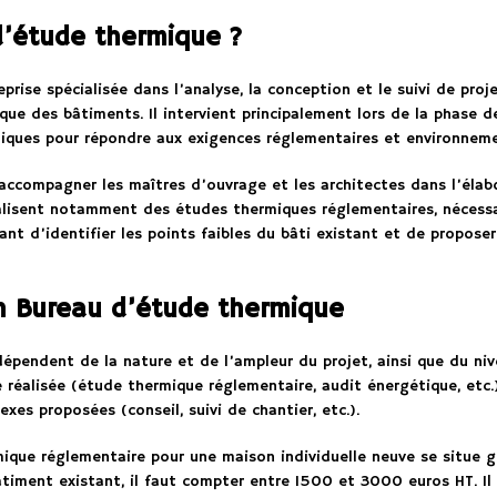
d’étude thermique ?
rise spécialisée dans l’analyse, la conception et le suivi de pro
ue des bâtiments. Il intervient principalement lors de la phase de
iques pour répondre aux exigences réglementaires et environneme
’accompagner les maîtres d’ouvrage et les architectes dans l’élab
éalisent notamment des études thermiques réglementaires, nécessai
nt d’identifier les points faibles du bâti existant et de propose
un Bureau d’étude thermique
épendent de la nature et de l’ampleur du projet, ainsi que du nive
réalisée (étude thermique réglementaire, audit énergétique, etc.)
es proposées (conseil, suivi de chantier, etc.).
ermique réglementaire pour une maison individuelle neuve se situe
timent existant, il faut compter entre 1500 et 3000 euros HT. Il 