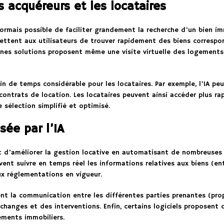
 acquéreurs et les locataires
ésormais possible de faciliter grandement la recherche d’un bien im
ettent aux utilisateurs de trouver rapidement des biens correspon
ines solutions proposent même une visite virtuelle des logements 
 de temps considérable pour les locataires. Par exemple, l’IA peu
 contrats de location. Les locataires peuvent ainsi accéder plus r
 sélection simplifié et optimisé.
sée par l’IA
d’améliorer la gestion locative en automatisant de nombreuses t
vent suivre en temps réel les informations relatives aux biens (entr
aux réglementations en vigueur.
ent la communication entre les différentes parties prenantes (propr
changes et des interventions. Enfin, certains logiciels proposent 
sements immobiliers.