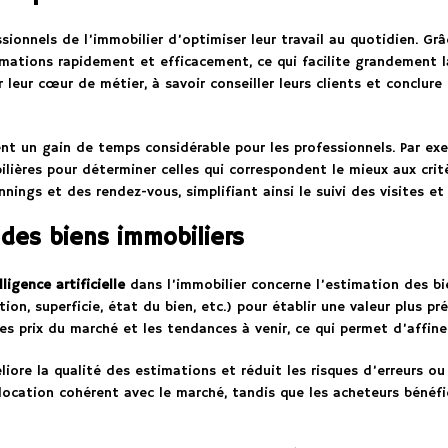
ionnels de l’immobilier d’optimiser leur travail au quotidien. Grâ
ations rapidement et efficacement, ce qui facilite grandement la
 leur cœur de métier, à savoir conseiller leurs clients et conclur
t un gain de temps considérable pour les professionnels. Par exe
ières pour déterminer celles qui correspondent le mieux aux critè
nings et des rendez-vous, simplifiant ainsi le suivi des visites et
des biens immobiliers
lligence artificielle
dans l’immobilier concerne l’estimation des bi
on, superficie, état du bien, etc.) pour établir une valeur plus pr
des prix du marché et les tendances à venir, ce qui permet d’affin
ore la qualité des estimations et réduit les risques d’erreurs ou 
 location cohérent avec le marché, tandis que les acheteurs bénéf