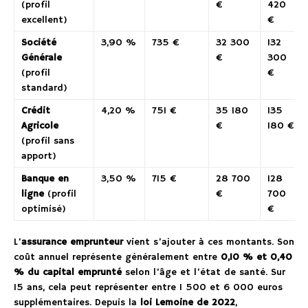
(profil
€
420
excellent)
€
Société
3,90 %
735 €
32 300
132
Générale
€
300
(profil
€
standard)
Crédit
4,20 %
751 €
35 180
135
Agricole
€
180 €
(profil sans
apport)
Banque en
3,50 %
715 €
28 700
128
ligne
(profil
€
700
optimisé)
€
L’
assurance emprunteur
vient s’ajouter à ces montants. Son
coût annuel représente généralement entre
0,10 % et 0,40
% du capital emprunté
selon l’âge et l’état de santé. Sur
15 ans, cela peut représenter entre 1 500 et 6 000 euros
supplémentaires. Depuis la
loi Lemoine de 2022
,