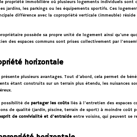
 propriété immobilière où plusieurs logements individuels sont c
s jardins, les parkings ou les équipements sportifs. Ces logement
ncipale différence avec la copropriété verticale (immeuble) réside 
propriétaire possède sa propre unité de logement ainsi qu’une qu
etien des espaces communs sont prises collectivement par l’ensem
priété horizontale
e présente plusieurs avantages. Tout d’abord, cela permet de béné
ts étant construits sur un terrain plus étendu, les nuisances s
éreux.
a possibilité de
partager les coûts
liés à l’entretien des espaces
ons de qualité (jardin, piscine, terrain de sport) à moindre coût po
esprit de convivialité et d’entraide
entre voisins, qui peuvent se 