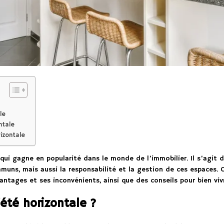
le
ntale
izontale
qui gagne en popularité dans le monde de l’immobilier. Il s’agit 
ns, mais aussi la responsabilité et la gestion de ces espaces. C
antages et ses inconvénients, ainsi que des conseils pour bien viv
été horizontale ?