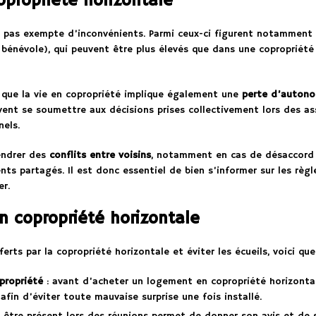
opropriété horizontale
st pas exempte d’inconvénients. Parmi ceux-ci figurent notamment
 bénévole), qui peuvent être plus élevés que dans une copropriété 
r que la vie en copropriété implique également une
perte d’autono
oivent se soumettre aux décisions prises collectivement lors des a
nels.
gendrer des
conflits entre voisins
, notamment en cas de désaccord s
ts partagés. Il est donc essentiel de bien s’informer sur les règ
er.
en copropriété horizontale
rts par la copropriété horizontale et éviter les écueils, voici quel
propriété
: avant d’acheter un logement en copropriété horizontale
fin d’éviter toute mauvaise surprise une fois installé.