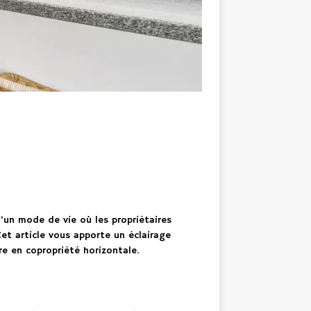
d’un mode de vie où les propriétaires
et article vous apporte un éclairage
re en copropriété horizontale.