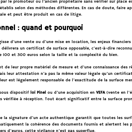
par le promoteur ou l’ancien propriétaire sans vérifier sur place e
 établis selon des méthodes différentes. En cas de doute, faire a
gale et peut être produit en cas de litige.
onnel : quand et pourquoi
gisse d’une vente ou d’une mise en location, les enjeux financiers
délivrera un certificat de surface opposable, c’est-à-dire reconn
100 et 300 euros selon la taille et la complexité du bien.
 de leur propre matériel de mesure et d’une connaissance des règl
is leur attestation n’a pas la même valeur légale qu’un certific
endeur est légalement responsable de l’exactitude de la surface m
sous dispositif
loi Pinel
ou d’une acquisition en
VEFA
(vente en l’é
s vérifiée à réception. Tout écart significatif entre la surface pro
e la signature d’un acte authentique garantit que toutes les sur
ématiquement la cohérence des documents fournis et alertent les 
rs d’euros, cette vigilance n’est pas superflue.