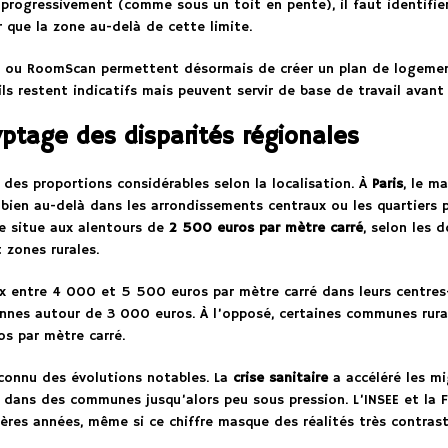
e progressivement (comme sous un toit en pente), il faut identifier
r que la zone au-delà de cette limite.
ou RoomScan permettent désormais de créer un plan de logement
ls restent indicatifs mais peuvent servir de base de travail avant
ryptage des disparités régionales
 des proportions considérables selon la localisation. À
Paris
, le m
bien au-delà dans les arrondissements centraux ou les quartiers
se situe aux alentours de
2 500 euros par mètre carré
, selon les 
 zones rurales.
x entre 4 000 et 5 500 euros par mètre carré dans leurs centres-vi
nes autour de 3 000 euros. À l’opposé, certaines communes rural
s par mètre carré.
connu des évolutions notables. La
crise sanitaire
a accéléré les mi
rix dans des communes jusqu’alors peu sous pression. L’INSEE et 
ières années, même si ce chiffre masque des réalités très contrasté