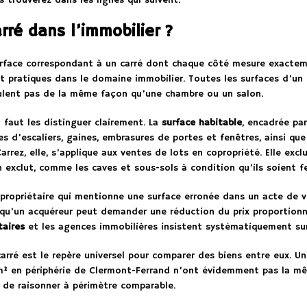
 trouverez dans les lignes qui suivent.
ré dans l’immobilier ?
rface correspondant à un carré dont chaque côté mesure exacteme
 et pratiques dans le domaine immobilier. Toutes les surfaces d’un
culent pas de la même façon qu’une chambre ou un salon.
l faut les distinguer clairement. La
surface habitable
, encadrée par
ges d’escaliers, gaines, embrasures de portes et fenêtres, ainsi qu
 Carrez, elle, s’applique aux ventes de lots en copropriété. Elle ex
in exclut, comme les caves et sous-sols à condition qu’ils soient f
propriétaire qui mentionne une surface erronée dans un acte de ve
 qu’un acquéreur peut demander une réduction du prix proportionnel
taires
et les agences immobilières insistent systématiquement sur 
 carré est le repère universel pour comparer des biens entre eux
m² en périphérie de Clermont-Ferrand n’ont évidemment pas la mê
de raisonner à périmètre comparable.