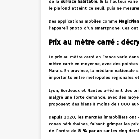
de la
surface habitable
. Si la hauteur vari
le plafond atteint ce seuil, puis ne mesure
Des applications mobiles comme
MagicPlan
l’appareil photo d’un smartphone. Ces outi
Prix au mètre carré : déc
Le prix au mètre carré en France varie dans
mètre carré en moyenne, avec des pointes 
Marais. En province, la médiane nationale 
importants entre métropoles régionales et
Lyon, Bordeaux et Nantes affichent des pri
malgré une forte demande, avec des moyen
proposent des biens à moins de 1 000 euro
Depuis 2020, les marchés immobiliers ont 
zones périurbaines, faisant grimper les p
de l’ordre de
5 % par an
sur les cinq dern