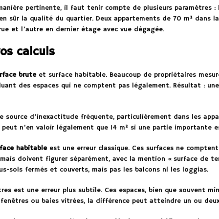
nière pertinente, il faut tenir compte de plusieurs paramètres : l’
en sûr la qualité du quartier. Deux appartements de 70 m² dans la
rue et l’autre en dernier étage avec vue dégagée.
vos calculs
rface brute
et surface habitable. Beaucoup de propriétaires mesur
cluant des espaces qui ne comptent pas légalement. Résultat : u
re source d’inexactitude fréquente, particulièrement dans les ap
eut n’en valoir légalement que 14 m² si une partie importante e
face habitable
est une erreur classique. Ces surfaces ne comptent 
ais doivent figurer séparément, avec la mention « surface de ter
us-sols fermés et couverts, mais pas les balcons ni les loggias.
res est une erreur plus subtile. Ces espaces, bien que souvent m
nêtres ou baies vitrées, la différence peut atteindre un ou deux