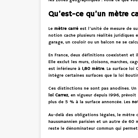
les zones géographiques : voilà ce que vous
Qu’est-ce qu’un mètre car
Le
mètre carré
est l’unité de mesure de su
notion cache plusieurs réalités juridiques
garage, un couloir ou un balcon ne se cal
En France, deux définitions coexistent et i
Elle exclut les murs, cloisons, marches, ca
est inférieure à
1,80 mètre
. La surface loi
intègre certaines surfaces que la loi Bout
Ces distinctions ne sont pas anodines. Un 
loi Carrez
, en vigueur depuis 1996, prévoit
plus de 5 % à la surface annoncée. Les
no
Au-delà des obligations légales, le mètre
haussmannien parisien et un autre de 60 
reste le dénominateur commun qui permet 