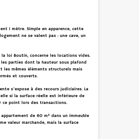
nt 1 mètre. Simple en apparence, cette
 logement ne se valent pas : une cave, un
 la loi Boutin, concerne les locations vides.
e les parties dont la hauteur sous plafond
clut les mêmes éléments structurels mais
ermés et couverts.
nte s’expose à des recours judiciaires. La
le si la surface réelle est inférieure de
ce point lors des transactions.
. Un appartement de 60 m² dans un immeuble
me valeur marchande, mais la surface