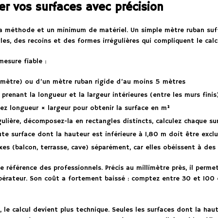
r vos surfaces avec précision
a méthode et un minimum de matériel. Un simple mètre ruban suffi
s, des recoins et des formes irrégulières qui compliquent le calc
mesure fiable :
mètre) ou d’un mètre ruban rigide d’au moins 5 mètres
renant la longueur et la largeur intérieures (entre les murs finis
iez longueur × largeur pour obtenir la surface en m²
ulière, décomposez-la en rectangles distincts, calculez chaque sur
te surface dont la hauteur est inférieure à 1,80 m doit être exclu
es (balcon, terrasse, cave) séparément, car elles obéissent à de
de référence des professionnels. Précis au millimètre près, il per
érateur. Son coût a fortement baissé : comptez entre 30 et 100 
 le calcul devient plus technique. Seules les surfaces dont la hau