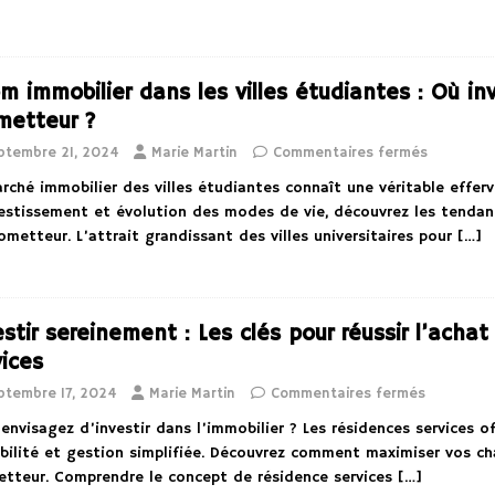
m immobilier dans les villes étudiantes : Où inv
metteur ?
ptembre 21, 2024
Marie Martin
Commentaires fermés
rché immobilier des villes étudiantes connaît une véritable effer
estissement et évolution des modes de vie, découvrez les tenda
ometteur. L’attrait grandissant des villes universitaires pour
[…]
estir sereinement : Les clés pour réussir l’acha
vices
ptembre 17, 2024
Marie Martin
Commentaires fermés
envisagez d’investir dans l’immobilier ? Les résidences services o
bilité et gestion simplifiée. Découvrez comment maximiser vos c
tteur. Comprendre le concept de résidence services
[…]