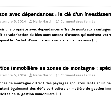
son avec dépendances : la clé d’un investissem
ptembre 5, 2024
Marie Martin
Commentaires fermés
rir une propriété avec dépendances offre de nombreux avantages
if et valorisation du bien sont autant d’atouts qui méritent votre
mparable L’achat d’une maison avec dépendances vous
[…]
tion immobilière en zones de montagne : spécif
ptembre 5, 2024
Marie Martin
Commentaires fermés
ones de montagne offrent des paysages époustouflants et un cadr
ntent également des défis particuliers en matière de gestion immo
ficités de la gestion immobilière
[…]