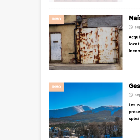
Mai
IMMO
se
Acqué
locat
inco
Ges
IMMO
se
Les z
prése
spéci