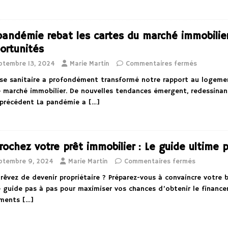
pandémie rebat les cartes du marché immobilie
ortunités
ptembre 13, 2024
Marie Martin
Commentaires fermés
ise sanitaire a profondément transformé notre rapport au logem
e marché immobilier. De nouvelles tendances émergent, redessinan
 précédent La pandémie a
[…]
rochez votre prêt immobilier : Le guide ultime 
ptembre 9, 2024
Marie Martin
Commentaires fermés
rêvez de devenir propriétaire ? Préparez-vous à convaincre votre 
 guide pas à pas pour maximiser vos chances d’obtenir le finance
ments
[…]