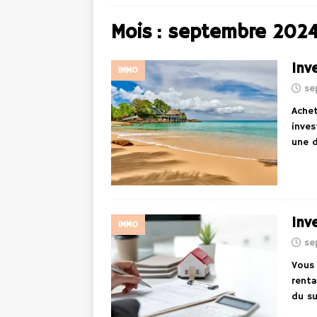
Mois :
septembre 202
Inve
IMMO
se
Achet
inves
une 
Inv
IMMO
se
Vous 
renta
du s