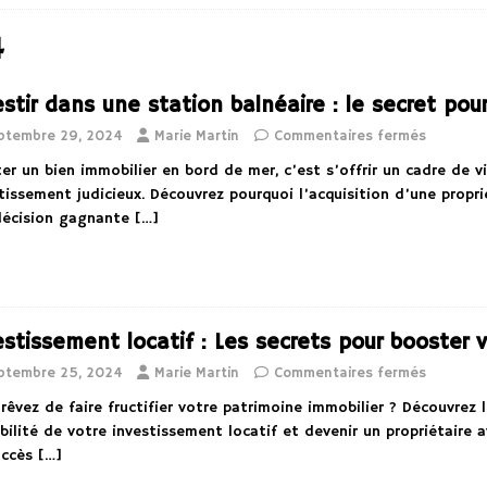
4
stir dans une station balnéaire : le secret pour a
ptembre 29, 2024
Marie Martin
Commentaires fermés
er un bien immobilier en bord de mer, c’est s’offrir un cadre de v
tissement judicieux. Découvrez pourquoi l’acquisition d’une propr
décision gagnante
[…]
estissement locatif : Les secrets pour booster v
ptembre 25, 2024
Marie Martin
Commentaires fermés
rêvez de faire fructifier votre patrimoine immobilier ? Découvrez
bilité de votre investissement locatif et devenir un propriétaire a
uccès
[…]