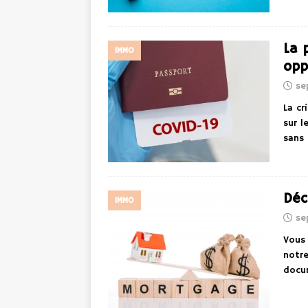
La 
IMMO
opp
se
La cr
sur l
sans
Déc
IMMO
se
Vous 
notre
docu