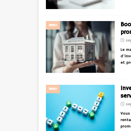
Boo
IMMO
pro
se
Le ma
d’inv
et pr
Inv
IMMO
ser
se
Vous 
renta
prome